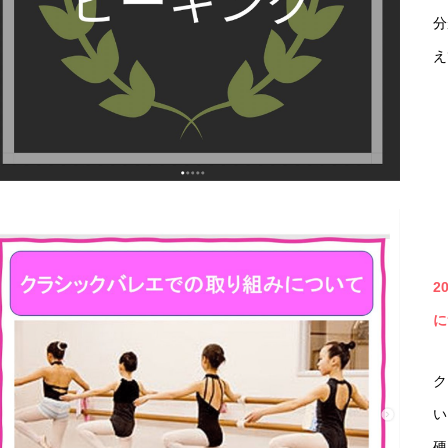
分
え
2
に
ク
い
硬