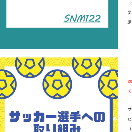
つ
要
講
2
て
サ
た
（