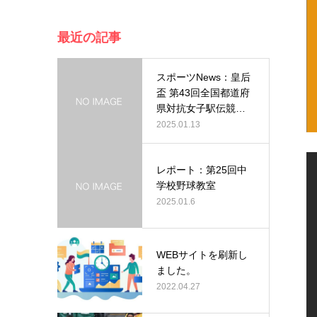
最近の記事
スポーツNews：皇后
盃 第43回全国都道府
県対抗女子駅伝競走
大会…
2025.01.13
レポート：第25回中
学校野球教室
2025.01.6
WEBサイトを刷新し
ました。
2022.04.27