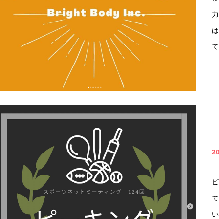
力
は
て
2
ピ
て
い