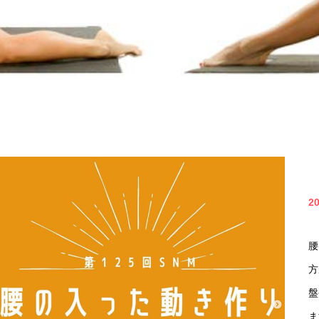
2
腰
方
盤
ま