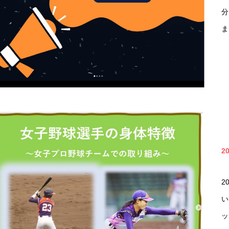
分
ま
2
2
い
ッ