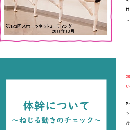
性
っ
2
い
B
ツ
行