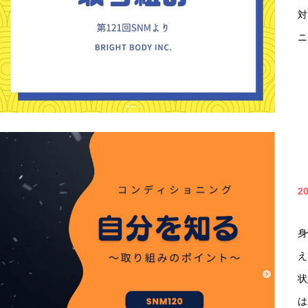
対
ニ
2
身
え
状
は