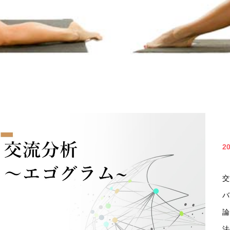
2
交
バ
論
法