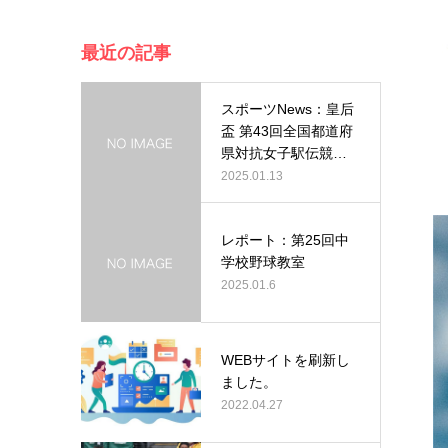
最近の記事
スポーツNews：皇后
盃 第43回全国都道府
県対抗女子駅伝競走
大会…
2025.01.13
レポート：第25回中
学校野球教室
2025.01.6
WEBサイトを刷新し
ました。
2022.04.27