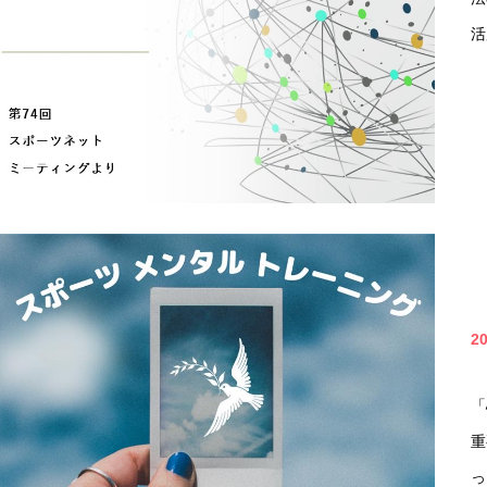
活
2
「
重
っ