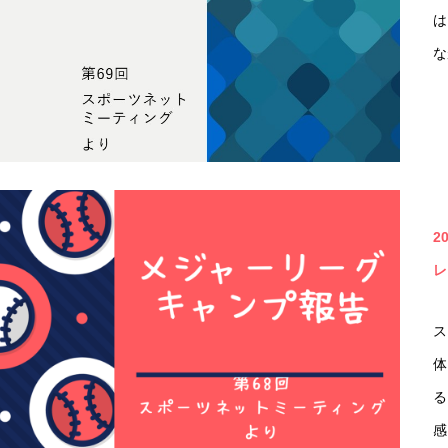
は
な
2
レ
ス
体
る
感