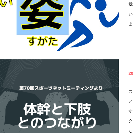
我
い
ま
2
ス
と
す
ク
ち