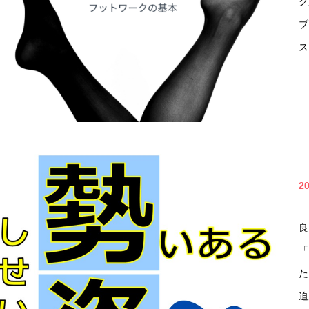
ク
ブ
ス
2
良
「
た
迫