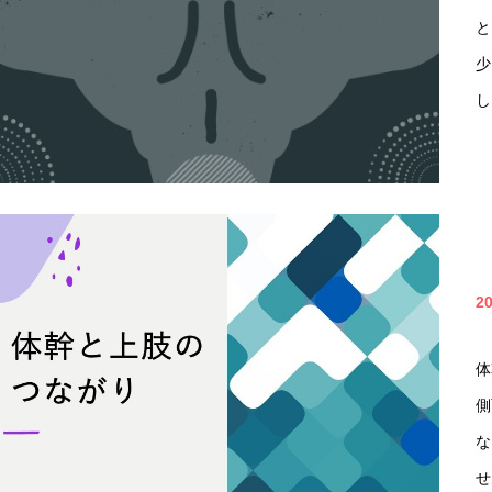
と
少
し
2
体
側
な
せ