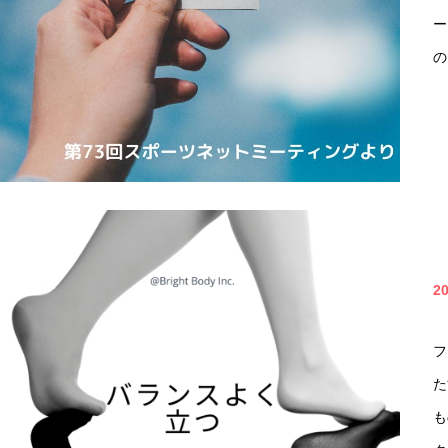
ー
の
2
フ
た
も