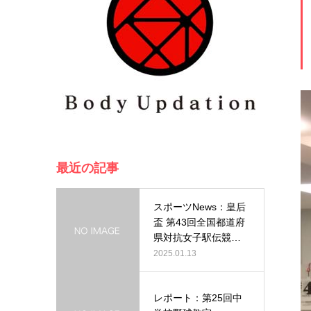
最近の記事
スポーツNews：皇后
盃 第43回全国都道府
県対抗女子駅伝競走
大会…
2025.01.13
レポート：第25回中