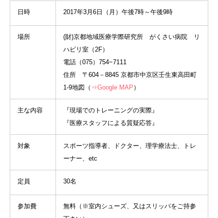
日時
2017年3月6日（月）午後7時～午後9時
場所
(財)京都地域医療学際研究所 がくさい病院 リ
ハビリ室（2F）
電話（075）754−7111
住所 〒604－8845 京都市中京区壬生東高田町
1-9地図（
⇒Google MAP
）
主な内容
『現場でのトレーニングの実際』
『医療スタッフによる質疑応答』
対象
スポーツ指導者、ドクター、理学療法士、トレ
ーナー、etc
定員
30名
参加費
無料（※室内シューズ、又はスリッパをご持参