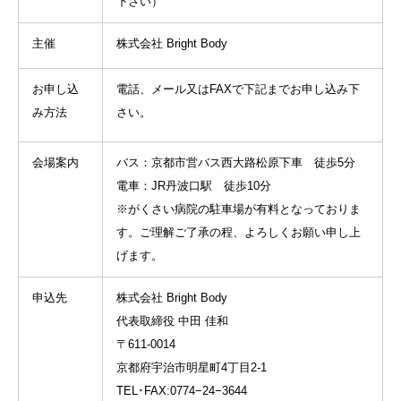
下さい）
主催
株式会社 Bright Body
お申し込
電話、メール又はFAXで下記までお申し込み下
み方法
さい。
会場案内
バス：京都市営バス西大路松原下車 徒歩5分
電車：JR丹波口駅 徒歩10分
※がくさい病院の駐車場が有料となっておりま
す。ご理解ご了承の程、よろしくお願い申し上
げます。
申込先
株式会社 Bright Body
代表取締役 中田 佳和
〒611-0014
京都府宇治市明星町4丁目2-1
TEL･FAX:0774−24−3644