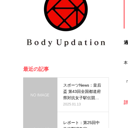
本
最近の記事
スポーツNews：皇后
盃 第43回全国都道府
県対抗女子駅伝競走
大会…
2025.01.13
レポート：第25回中