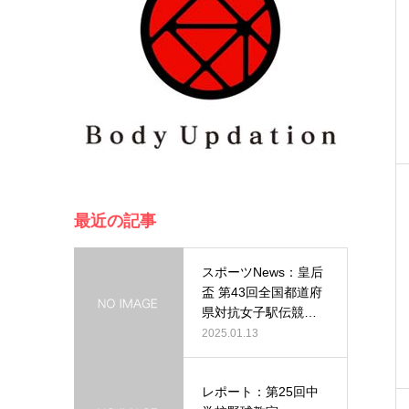
最近の記事
スポーツNews：皇后
盃 第43回全国都道府
県対抗女子駅伝競走
大会…
2025.01.13
レポート：第25回中