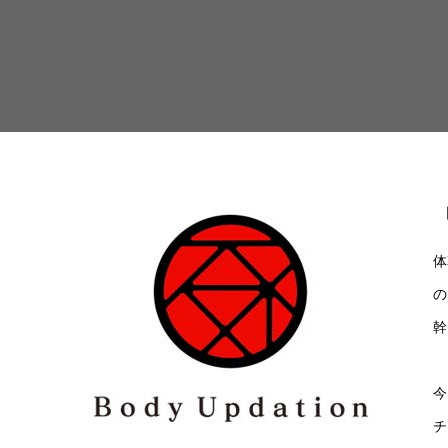
体
の
幹
今
チ