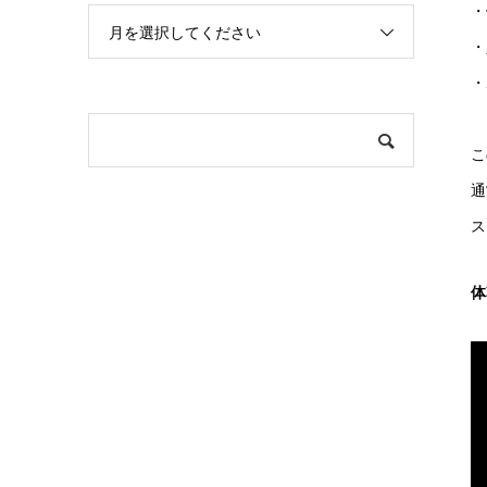
・
月を選択してください
・
・
こ
通
ス
体