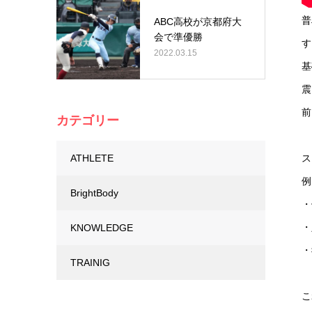
普
ABC高校が京都府大
会で準優勝
す
2022.03.15
基
震
前
カテゴリー
ATHLETE
ス
例
BrightBody
・
・
KNOWLEDGE
・
TRAINIG
こ