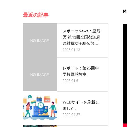
体
最近の記事
スポーツNews：皇后
盃 第43回全国都道府
県対抗女子駅伝競走
大会…
2025.01.13
レポート：第25回中
学校野球教室
2025.01.6
WEBサイトを刷新し
ました。
2022.04.27