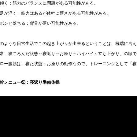
傾く：筋力のバランスに問題がある可能性がある。
足が浮く：筋力はあるが体幹に硬さがある可能性がある。
ポンと落ちる：背骨が硬い可能性がある。
のような日常生活でこの起き上がりが出来るということは、極端に言え
常、寝ころんだ状態～寝返り～お座り～ハイハイ～立ち上がり、の順で
ロー腹筋は、寝た状態～お座りの動作なので、トレーニングとして「寝
幹メニュー②：寝返り準備体操