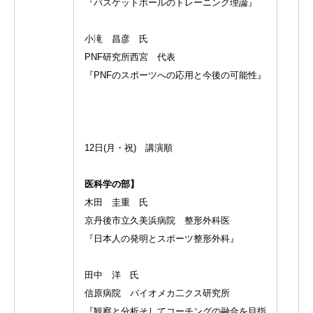
『バスケットボールのトレーニング理論』
小滝 昌彦 氏
PNF研究所西宮 代表
『PNFのスポーツへの応用と今後の可能性』
12日(月・祝) 講演順
医科学の部】
木田 圭重 氏
京丹後市立久美浜病院 整形外科医
『日本人の発明とスポーツ整形外科』
田中 洋 氏
信原病院 バイオメカ二クス研究所
『観察と分析そしてコーチングの融合を目指