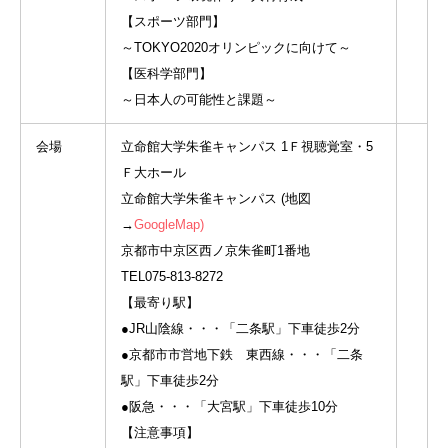
【スポーツ部門】
～TOKYO2020オリンピックに向けて～
【医科学部門】
～日本人の可能性と課題～
会場
立命館大学朱雀キャンパス 1Ｆ視聴覚室・5
Ｆ大ホール
立命館大学朱雀キャンパス (地図
→
GoogleMap)
京都市中京区西ノ京朱雀町1番地
TEL075-813-8272
【最寄り駅】
●JR山陰線・・・「二条駅」下車徒歩2分
●京都市市営地下鉄 東西線・・・「二条
駅」下車徒歩2分
●阪急・・・「大宮駅」下車徒歩10分
【注意事項】