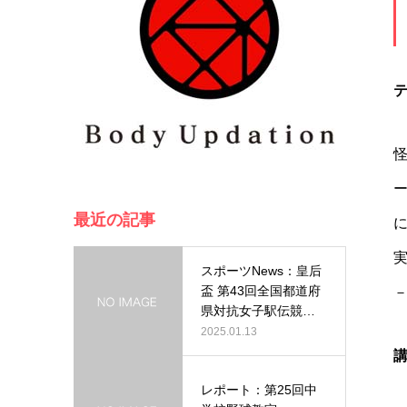
最近の記事
スポーツNews：皇后
盃 第43回全国都道府
県対抗女子駅伝競走
大会…
2025.01.13
レポート：第25回中