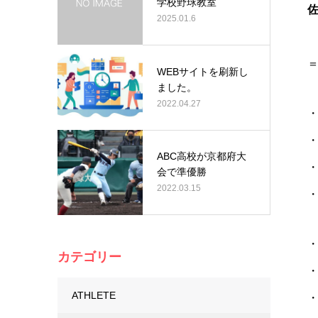
学校野球教室
佐
2025.01.6
WEBサイトを刷新し
ました。
2022.04.27
ABC高校が京都府大
会で準優勝
2022.03.15
・
カテゴリー
・L
ATHLETE
・A