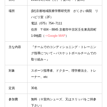
場所
(財)京都地域医療学際研究所 がくさい病院 リ
ハビリ室（2F）
電話（075）754−7111
住所 〒604－8845 京都市中京区壬生東高田町
1-9地図（
⇒Google MAP
）
主な内容
『チームでのコンディショニング・トレーニン
グ指導について～バスケットボールチームでの
取り組み～』
対象
スポーツ指導者、ドクター、理学療法士、トレ
ーナー、etc
定員
30名
参加費
無料（※室内シューズ、又はスリッパをご持参
下さい）