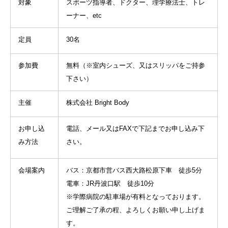
対象
スポーツ指導者、ドクター、理学療法士、トレ
ーナー、etc
定員
30名
参加費
無料（※室内シューズ、又はスリッパをご持参
下さい）
主催
株式会社 Bright Body
お申し込
電話、メール又はFAXで下記までお申し込み下
み方法
さい。
会場案内
バス：京都市営バス西大路松原下車 徒歩5分
電車：JR丹波口駅 徒歩10分
※学際病院の駐車場が有料となっております。
ご理解ご了承の程、よろしくお願い申し上げま
す。