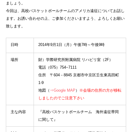
ましょう。
今回は、高校バスケットボールチームのアメリカ遠征についてお話し
ます。お誘い合わせの上、ご参加くださいますよう、よろしくお願い
致します。
日時
2014年9月1日（月）午後7時～午後9時
場所
財）学際研究所附属病院 リハビリ室（2F）
電話（075）754−7111
住所 〒604－8845 京都市中京区壬生東高田町
1-9
地図（
⇒Google MAP
）
※会場の住所の方が移転
しましたのでご注意下さい
主な内容
『高校バスケットボールチーム 海外遠征帯同
に関して』