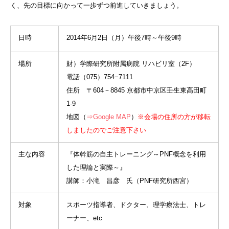
く、先の目標に向かって一歩ずつ前進していきましょう。
日時
2014年6月2日（月）午後7時～午後9時
場所
財）学際研究所附属病院 リハビリ室（2F）
電話（075）754−7111
住所 〒604－8845 京都市中京区壬生東高田町
1-9
地図（
⇒Google MAP
）
※会場の住所の方が移転
しましたのでご注意下さい
主な内容
『体幹筋の自主トレーニング～PNF概念を利用
した理論と実際～』
講師：小滝 昌彦 氏（PNF研究所西宮）
対象
スポーツ指導者、ドクター、理学療法士、トレ
ーナー、etc