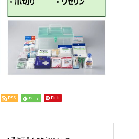
RSS
feedly
Pin it