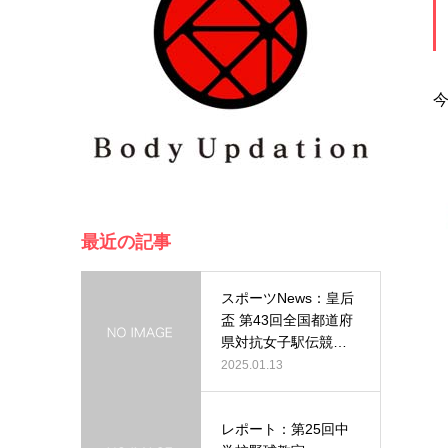
最近の記事
スポーツNews：皇后
盃 第43回全国都道府
県対抗女子駅伝競走
大会…
2025.01.13
レポート：第25回中